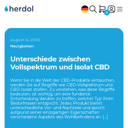
0
Startseite
/
Unterschiede zwischen Vollspektrum und Isolat CBD
CBD-Öl
August 14, 2023
CBD-Tee
Neuigkeiten
CBG und CBN Oil
Unterschiede zwischen
CBD Kapseln
Vollspektrum und Isolat CBD
CBD Kapseln
Wenn Sie in die Welt der CBD-Produkte eintauchen,
werden Sie auf Begriffe wie CBD-Vollspektrum und
CBD Sirup
CBD-Isolat stoßen. Zu verstehen, was diese Begriffe
bedeuten, ist wichtig, um eine fundierte
CBD-, CBG-, CBN-Extrakte
Entscheidung darüber zu treffen, welcher Typ Ihren
Bedürfnissen entspricht. Jedes Produkt bietet
Warum Herdol
unterschiedliche Vor- und Nachteile und spricht
aufgrund seiner einzigartigen Eigenschaften
Kontakt
verschiedene Aspekte des Wohlbefindens an. […]