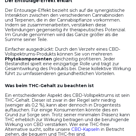
Der Entourage-Effekt erklärt
Der Entourage-Effekt bezieht sich auf die synergistische
Interaktion zwischen den verschiedenen Cannabinoiden
und Terpenen, die in der Cannabispflanze vorkommen.
Indem sie zusammenarbeiten, verstärken diese
Verbindungen gegenseitig ihr therapeutisches Potenzial.
Im Grunde genommen wird das Ganze größer als die
Summe seiner Teile.
Einfacher ausgedrückt: Durch den Verzehr eines CBD-
Vollspektrums-Produkts können Sie von mehreren
Phytokomponenten
gleichzeitig profitieren. Jeder
Bestandteil spielt eine einzigartige Rolle und trägt zur
Gesamtwirkung des Produkts bei. Diese kollektive Wirkung
führt zu umfassenderen gesundheitlichen Vorteilen.
Was beim THC-Gehalt zu beachten ist
Ein entscheidender Aspekt des CBD-Vollspektrums ist sein
THC-Gehalt. Dieser ist zwar in der Regel sehr niedrig
(weniger als 0,2 %), kann aber dennoch in Drogentests
auftauchen. Für einige Konsumenten könnte dies ein
Grund zur Sorge sein. Trotz seiner minimalen Präsenz kann
THC erheblich zur Wirkung beitragen und die beruhigende
Wirkung von CBD verstärken. Wer eine THC-freie
Alternative sucht, sollte unsere
CBD-Kapseln
in Betracht
ziehen, die bequem und THC-frei sind.