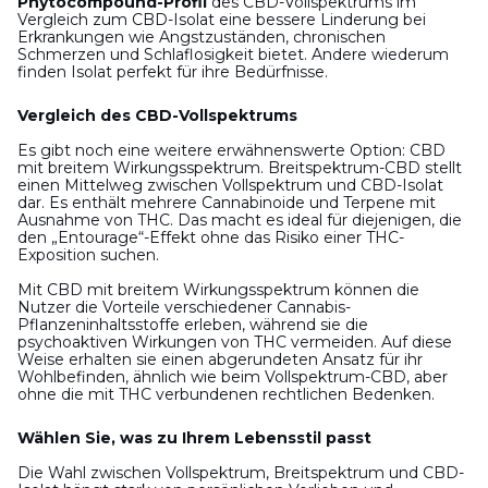
Phytocompound-Profil
des CBD-Vollspektrums im
Vergleich zum CBD-Isolat eine bessere Linderung bei
Erkrankungen wie Angstzuständen, chronischen
Schmerzen und Schlaflosigkeit bietet. Andere wiederum
finden Isolat perfekt für ihre Bedürfnisse.
Vergleich des CBD-Vollspektrums
Es gibt noch eine weitere erwähnenswerte Option: CBD
mit breitem Wirkungsspektrum. Breitspektrum-CBD stellt
einen Mittelweg zwischen Vollspektrum und CBD-Isolat
dar. Es enthält mehrere Cannabinoide und Terpene mit
Ausnahme von THC. Das macht es ideal für diejenigen, die
den „Entourage“-Effekt ohne das Risiko einer THC-
Exposition suchen.
Mit CBD mit breitem Wirkungsspektrum können die
Nutzer die Vorteile verschiedener Cannabis-
Pflanzeninhaltsstoffe erleben, während sie die
psychoaktiven Wirkungen von THC vermeiden. Auf diese
Weise erhalten sie einen abgerundeten Ansatz für ihr
Wohlbefinden, ähnlich wie beim Vollspektrum-CBD, aber
ohne die mit THC verbundenen rechtlichen Bedenken.
Wählen Sie, was zu Ihrem Lebensstil passt
Die Wahl zwischen Vollspektrum, Breitspektrum und CBD-