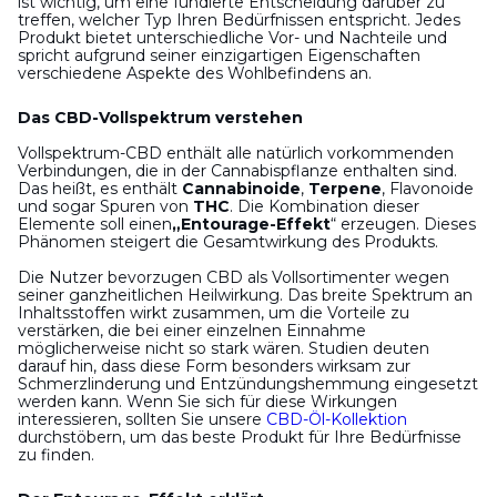
ist wichtig, um eine fundierte Entscheidung darüber zu
treffen, welcher Typ Ihren Bedürfnissen entspricht. Jedes
Produkt bietet unterschiedliche Vor- und Nachteile und
spricht aufgrund seiner einzigartigen Eigenschaften
verschiedene Aspekte des Wohlbefindens an.
Das CBD-Vollspektrum verstehen
Vollspektrum-CBD enthält alle natürlich vorkommenden
Verbindungen, die in der Cannabispflanze enthalten sind.
Das heißt, es enthält
Cannabinoide
,
Terpene
, Flavonoide
und sogar Spuren von
THC
. Die Kombination dieser
Elemente soll einen
„Entourage-Effekt
“ erzeugen. Dieses
Phänomen steigert die Gesamtwirkung des Produkts.
Die Nutzer bevorzugen CBD als Vollsortimenter wegen
seiner ganzheitlichen Heilwirkung. Das breite Spektrum an
Inhaltsstoffen wirkt zusammen, um die Vorteile zu
verstärken, die bei einer einzelnen Einnahme
möglicherweise nicht so stark wären. Studien deuten
darauf hin, dass diese Form besonders wirksam zur
Schmerzlinderung und Entzündungshemmung eingesetzt
werden kann. Wenn Sie sich für diese Wirkungen
interessieren, sollten Sie unsere
CBD-Öl-Kollektion
durchstöbern, um das beste Produkt für Ihre Bedürfnisse
zu finden.