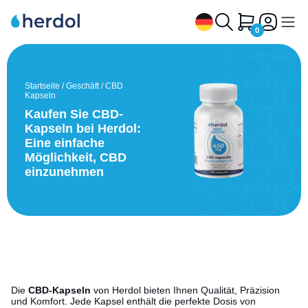
0
CBD-Öl
Startseite
/
Geschäft
/
CBD
Kapseln
CBD-Tee
Kaufen Sie CBD-
Kapseln bei Herdol:
CBG und CBN Oil
Eine einfache
Möglichkeit, CBD
CBD Kapseln
einzunehmen
CBD Kapseln
CBD Sirup
CBD-, CBG-, CBN-Extrakte
Warum Herdol
Kontakt
Die
CBD-Kapseln
von Herdol bieten Ihnen Qualität, Präzision
und Komfort. Jede Kapsel enthält die perfekte Dosis von