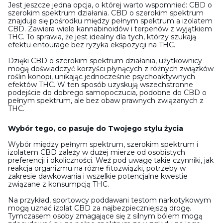
Jest jeszcze jedna opcja, o której warto wspomnieć: CBD o
szerokim spektrum działania. CBD o szerokim spektrum
znajduje się pośrodku między pełnym spektrum a izolatem
CBD. Zawiera wiele kannabinoidów i terpenów z wyjątkiem
THC. To sprawia, że jest idealny dla tych, którzy szukają
efektu entourage bez ryzyka ekspozycji na THC.
Dzięki CBD o szerokim spektrum działania, użytkownicy
mogą doświadczyć korzyści płynących z różnych związków
roślin konopi, unikając jednocześnie psychoaktywnych
efektów THC. W ten sposób uzyskują wszechstronne
podejście do dobrego samopoczucia, podobne do CBD o
pełnym spektrum, ale bez obaw prawnych związanych z
THC.
Wybór tego, co pasuje do Twojego stylu życia
Wybór między pełnym spektrum, szerokim spektrum i
izolatem CBD zależy w dużej mierze od osobistych
preferencji i okoliczności. Weź pod uwagę takie czynniki, jak
reakcja organizmu na różne fitozwiązki, potrzeby w
zakresie dawkowania i wszelkie potencjalne kwestie
związane z konsumpcją THC.
Na przykład, sportowcy poddawani testom narkotykowym
mogą uznać izolat CBD za najbezpieczniejszą drogę.
Tymczasem osoby zmagające się z silnym bólem mogą