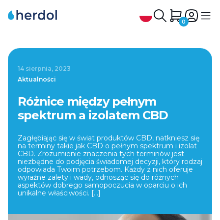
0
Strona główna
/
Różnice między pełnym spektrum a izolatem CBD
Olejek CBD
14 sierpnia, 2023
Herbata konopna CBD
Aktualności
Olejek CBG i CBN
Różnice między pełnym
Kapsułki CBD
spektrum a izolatem CBD
CBD Zwierzęta
Zagłębiając się w świat produktów CBD, natkniesz się
na terminy takie jak CBD o pełnym spektrum i izolat
Ekstrakty CBD, CBG, CBN
CBD. Zrozumienie znaczenia tych terminów jest
niezbędne do podjęcia świadomej decyzji, który rodzaj
Syrop CBD
odpowiada Twoim potrzebom. Każdy z nich oferuje
wyraźne zalety i wady, odnosząc się do różnych
Dlaczego Herdol
aspektów dobrego samopoczucia w oparciu o ich
unikalne właściwości. […]
Kontakt