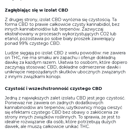
Zagłębiając się w izolat CBD
Z drugiej strony, izolat CBD wyróżnia się czystością. Ta
forma CBD to prawie całkowicie czysty kannabidiol, bez
innych kannabinoidów lub terpenów. Zazwyczaj
ekstrahowany w procesach wykorzystujących CO2 lub
etanol, pozostawia po sobie biały proszek zawierający
ponad 99% czystego CBD.
Ludzie sięgają po izolat CBD z wielu powodów: nie zawiera
on THC, nie ma smaku ani zapachu i oferuje dokładną
dawkę za każdym razem. Ułatwia to osobom, które dopiero
zaczynają stosować CBD, dokładne odmierzenie dawki i
uniknięcie niepożądanych skutków ubocznych związanych
z innymi związkami konopi.
Czystość i wszechstronność czystego CBD
Jedną z największych zalet izolatu CBD jest jego czystość.
Ponieważ nie zawiera on żadnych dodatkowych
kannabinoidów ani terpenów, użytkownicy mogą cieszyć
się efektami czystego CBD bez obawy o zakłócenia ze
strony innych związków roślinnych. To sprawia, że jest to
idealne rozwiązanie dla osób, które potrzebują dużych
dawek, ale muszą całkowicie unikać THC.