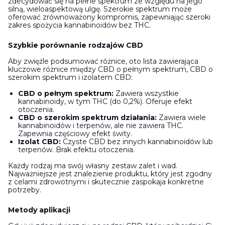
zdecydować się na pełne spektrum ze względu na jego
silną, wieloaspektową ulgę. Szerokie spektrum może
oferować zrównoważony kompromis, zapewniając szeroki
zakres spożycia kannabinoidów bez THC.
Szybkie porównanie rodzajów CBD
Aby zwięźle podsumować różnice, oto lista zawierająca
kluczowe różnice między CBD o pełnym spektrum, CBD o
szerokim spektrum i izolatem CBD:
CBD o pełnym spektrum:
Zawiera wszystkie
kannabinoidy, w tym THC (do 0,2%). Oferuje efekt
otoczenia.
CBD o szerokim spektrum działania:
Zawiera wiele
kannabinoidów i terpenów, ale nie zawiera THC.
Zapewnia częściowy efekt świty.
Izolat CBD:
Czyste CBD bez innych kannabinoidów lub
terpenów. Brak efektu otoczenia.
Każdy rodzaj ma swój własny zestaw zalet i wad.
Najważniejsze jest znalezienie produktu, który jest zgodny
z celami zdrowotnymi i skutecznie zaspokaja konkretne
potrzeby.
Metody aplikacji