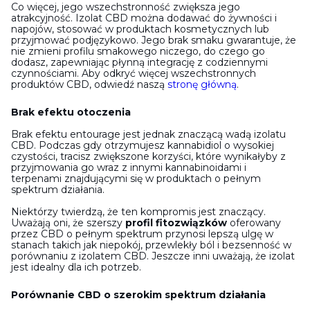
Co więcej, jego wszechstronność zwiększa jego
atrakcyjność. Izolat CBD można dodawać do żywności i
napojów, stosować w produktach kosmetycznych lub
przyjmować podjęzykowo. Jego brak smaku gwarantuje, że
nie zmieni profilu smakowego niczego, do czego go
dodasz, zapewniając płynną integrację z codziennymi
czynnościami. Aby odkryć więcej wszechstronnych
produktów CBD, odwiedź naszą
stronę główną
.
Brak efektu otoczenia
Brak efektu entourage jest jednak znaczącą wadą izolatu
CBD. Podczas gdy otrzymujesz kannabidiol o wysokiej
czystości, tracisz zwiększone korzyści, które wynikałyby z
przyjmowania go wraz z innymi kannabinoidami i
terpenami znajdującymi się w produktach o pełnym
spektrum działania.
Niektórzy twierdzą, że ten kompromis jest znaczący.
Uważają oni, że szerszy
profil fitozwiązków
oferowany
przez CBD o pełnym spektrum przynosi lepszą ulgę w
stanach takich jak niepokój, przewlekły ból i bezsenność w
porównaniu z izolatem CBD. Jeszcze inni uważają, że izolat
jest idealny dla ich potrzeb.
Porównanie CBD o szerokim spektrum działania