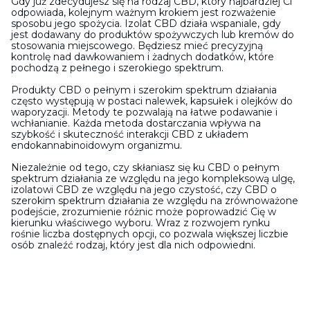
Gdy już zdecydujesz się na rodzaj CBD, który najbardziej Ci
odpowiada, kolejnym ważnym krokiem jest rozważenie
sposobu jego spożycia. Izolat CBD działa wspaniale, gdy
jest dodawany do produktów spożywczych lub kremów do
stosowania miejscowego. Będziesz mieć precyzyjną
kontrolę nad dawkowaniem i żadnych dodatków, które
pochodzą z pełnego i szerokiego spektrum.
Produkty CBD o pełnym i szerokim spektrum działania
często występują w postaci nalewek, kapsułek i olejków do
waporyzacji. Metody te pozwalają na łatwe podawanie i
wchłanianie. Każda metoda dostarczania wpływa na
szybkość i skuteczność interakcji CBD z układem
endokannabinoidowym organizmu.
Niezależnie od tego, czy skłaniasz się ku CBD o pełnym
spektrum działania ze względu na jego kompleksową ulgę,
izolatowi CBD ze względu na jego czystość, czy CBD o
szerokim spektrum działania ze względu na zrównoważone
podejście, zrozumienie różnic może poprowadzić Cię w
kierunku właściwego wyboru. Wraz z rozwojem rynku
rośnie liczba dostępnych opcji, co pozwala większej liczbie
osób znaleźć rodzaj, który jest dla nich odpowiedni.