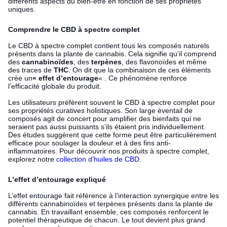
différents aspects du bien-être en fonction de ses propriétés
uniques.
Comprendre le CBD à spectre complet
Le CBD à spectre complet contient tous les composés naturels
présents dans la plante de cannabis. Cela signifie qu’il comprend
des
cannabinoïdes
, des
terpènes
, des flavonoïdes et même
des traces de
THC
. On dit que la combinaison de ces éléments
crée un
« effet d’entourage
« . Ce phénomène renforce
l’efficacité globale du produit.
Les utilisateurs préfèrent souvent le CBD à spectre complet pour
ses propriétés curatives holistiques. Son large éventail de
composés agit de concert pour amplifier des bienfaits qui ne
seraient pas aussi puissants s’ils étaient pris individuellement.
Des études suggèrent que cette forme peut être particulièrement
efficace pour soulager la douleur et à des fins anti-
inflammatoires. Pour découvrir nos produits à spectre complet,
explorez notre
collection d’huiles de CBD
.
L’effet d’entourage expliqué
L’effet entourage fait référence à l’interaction synergique entre les
différents cannabinoïdes et terpènes présents dans la plante de
cannabis. En travaillant ensemble, ces composés renforcent le
potentiel thérapeutique de chacun. Le tout devient plus grand