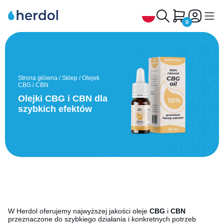
0
Olejek CBD
Herbata konopna CBD
Strona główna
/
Sklep
/
Olejek
CBG i CBN
Olejek CBG i CBN
Olejki CBG i CBN dla
szybkich efektów
Kapsułki CBD
CBD Zwierzęta
Ekstrakty CBD, CBG, CBN
Syrop CBD
Dlaczego Herdol
Kontakt
W Herdol oferujemy najwyższej jakości oleje
CBG
i
CBN
przeznaczone do szybkiego działania i konkretnych potrzeb