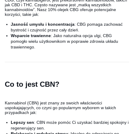
CBG, czyli kannabigerol, jest prekursorem kannabinoidów, takich
jak CBD i THC. Często nazywane jest „matką wszystkich
kannabinoidów”. Nasz 10% olejek CBG oferuje potencjalne
korzyści, takie jak:
Jasność umysłu i koncentracja
: CBG pomaga zachować
bystrość i czujność przez cały dzień.
Wsparcie trawienne
: Jako naturalna opcja ulgi, CBG
pomogło wielu użytkownikom w poprawie zdrowia układu
trawiennego.
Co to jest CBN?
Kannabinol (CBN) jest znany ze swoich właściwości
uspokajających, co czyni go popularnym wyborem w takich
przypadkach jak:
Lepszy sen
: CBN może pomóc Ci uzyskać bardziej spokojny i
regenerujący sen.
Relaksacja i redukcja stresu
: Idealne do odprężenia po