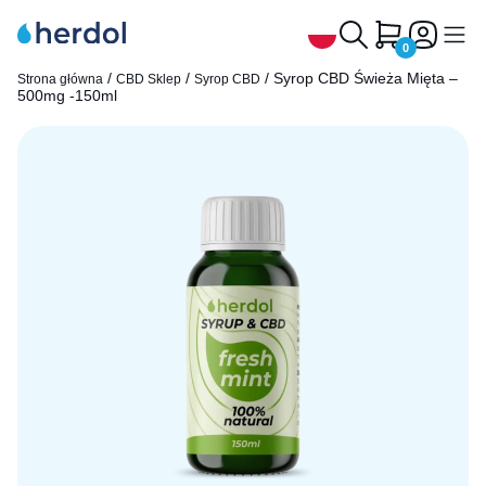
0
/
/
/ Syrop CBD Świeża Mięta –
Strona główna
CBD Sklep
Syrop CBD
500mg -150ml
Olejek CBD
Herbata konopna CBD
Olejek CBG i CBN
Kapsułki CBD
CBD Zwierzęta
Ekstrakty CBD, CBG, CBN
Syrop CBD
Dlaczego Herdol
Kontakt