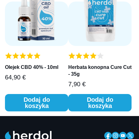
Olejek CBD 40% - 10ml
Herbata konopna Cure Cut
- 35g
64,90
€
7,90
€
Dodaj do
Dodaj do
koszyka
koszyka