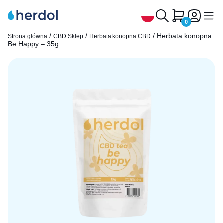
0
/
/
/ Herbata konopna
Strona główna
CBD Sklep
Herbata konopna CBD
Be Happy – 35g
Olejek CBD
Herbata konopna CBD
Olejek CBG i CBN
Kapsułki CBD
CBD Zwierzęta
Ekstrakty CBD, CBG, CBN
Syrop CBD
Dlaczego Herdol
Kontakt