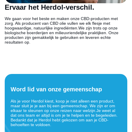
Ervaar het Herdol-verschil.
We gaan voor het beste en maken onze CBD-producten met
zorg. Als producent van CBD olie vullen we elk flesje met
hoogwaardige, natuurlijke ingrediënten.We zijn trots op onze
biologische boerderijen en milieuvriendelijke praktijken. Onze
producten zijn gemakkelijk te gebruiken en leveren echte
resultaten op.
Word lid van onze gemeenschap
Als je voor Herdol kiest, koop je niet alleen een product,
maar sluit je je aan bij een gemeenschap. We zijn er om
elkaar te steunen op onze reizen naar welzijn.Je weet al
dat ons team er altijd is om je te helpen en te begeleiden.
Bedankt dat je Herdol hebt gekozen om aan je CBD-
behoeften te voldoen.