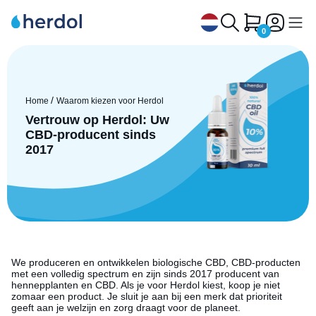
0
CBD Olie
/
Home
Waarom kiezen voor Herdol
Hennep Thee CBD
Vertrouw op Herdol: Uw
CBD-producent sinds
CBG en CBN Olie
2017
CBD Huisdieren
CBD Capsules
CBD, CBG, CBN Extracten
CBD Siroop
Waarom Herdol
We produceren en ontwikkelen biologische CBD, CBD-producten
met een volledig spectrum en zijn sinds 2017 producent van
hennepplanten en CBD. Als je voor Herdol kiest, koop je niet
Contact
zomaar een product. Je sluit je aan bij een merk dat prioriteit
geeft aan je welzijn en zorg draagt voor de planeet.