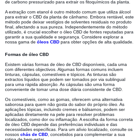
de carbono pressurizado para extrair os fitoquímicos da planta.
A extração com etanol é outro método comum que utiliza álcool
para extrair o CBD da planta de cânhamo. Embora rentável, este
método pode deixar vestígios de solventes residuais no produto
final, afectando a sua pureza. Independentemente do método
utilizado, é crucial escolher o óleo CBD de fontes reputadas para
garantir a sua qualidade e segurança. Considere explorar a
nossa gama de
óleos CBD
para obter opções de alta qualidade.
Formas de óleo CBD
Existem várias formas de óleo de CBD disponíveis, cada uma
com diferentes objectivos. Algumas formas comuns incluem
tinturas, cápsulas, comestíveis e tópicos. As tinturas são
extractos líquidos que podem ser tomados por via sublingual
para uma rápida absorção. As cápsulas são uma forma
conveniente de tomar uma dose diária consistente de CBD.
Os comestíveis, como as gomas, oferecem uma alternativa
saborosa para quem não gosta do sabor do próprio óleo. As
aplicações tópicas, incluindo cremes e bálsamos, podem ser
aplicadas diretamente na pele para resolver problemas
localizados, como dor ou inflamação. A escolha da forma correta
de óleo CBD depende das preferências individuais e das
necessidades específicas. Para um alívio localizado, consulte os
nossos
chás de CBD
, concebidos para complementar a sua
rotina de bem-estar.