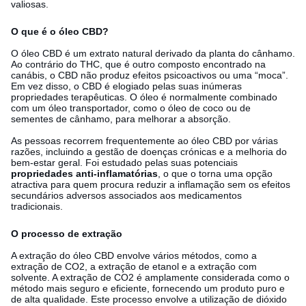
valiosas.
O que é o óleo CBD?
O óleo CBD é um extrato natural derivado da planta do cânhamo.
Ao contrário do THC, que é outro composto encontrado na
canábis, o CBD não produz efeitos psicoactivos ou uma “moca”.
Em vez disso, o CBD é elogiado pelas suas inúmeras
propriedades terapêuticas. O óleo é normalmente combinado
com um óleo transportador, como o óleo de coco ou de
sementes de cânhamo, para melhorar a absorção.
As pessoas recorrem frequentemente ao óleo CBD por várias
razões, incluindo a gestão de doenças crónicas e a melhoria do
bem-estar geral. Foi estudado pelas suas potenciais
propriedades anti-inflamatórias
, o que o torna uma opção
atractiva para quem procura reduzir a inflamação sem os efeitos
secundários adversos associados aos medicamentos
tradicionais.
O processo de extração
A extração do óleo CBD envolve vários métodos, como a
extração de CO2, a extração de etanol e a extração com
solvente. A extração de CO2 é amplamente considerada como o
método mais seguro e eficiente, fornecendo um produto puro e
de alta qualidade. Este processo envolve a utilização de dióxido