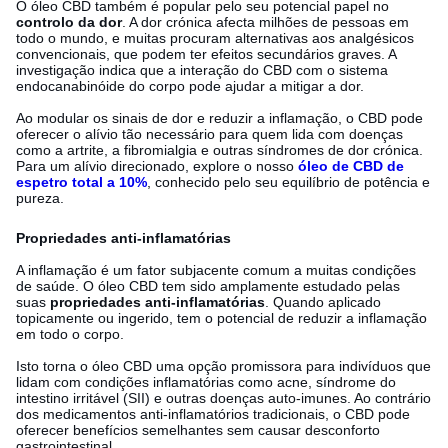
O óleo CBD também é popular pelo seu potencial papel no
controlo da dor
. A dor crónica afecta milhões de pessoas em
todo o mundo, e muitas procuram alternativas aos analgésicos
convencionais, que podem ter efeitos secundários graves. A
investigação indica que a interação do CBD com o sistema
endocanabinóide do corpo pode ajudar a mitigar a dor.
Ao modular os sinais de dor e reduzir a inflamação, o CBD pode
oferecer o alívio tão necessário para quem lida com doenças
como a artrite, a fibromialgia e outras síndromes de dor crónica.
Para um alívio direcionado, explore o nosso
óleo de CBD de
espetro total a 10%
, conhecido pelo seu equilíbrio de potência e
pureza.
Propriedades anti-inflamatórias
A inflamação é um fator subjacente comum a muitas condições
de saúde. O óleo CBD tem sido amplamente estudado pelas
suas
propriedades anti-inflamatórias
. Quando aplicado
topicamente ou ingerido, tem o potencial de reduzir a inflamação
em todo o corpo.
Isto torna o óleo CBD uma opção promissora para indivíduos que
lidam com condições inflamatórias como acne, síndrome do
intestino irritável (SII) e outras doenças auto-imunes. Ao contrário
dos medicamentos anti-inflamatórios tradicionais, o CBD pode
oferecer benefícios semelhantes sem causar desconforto
gastrointestinal.