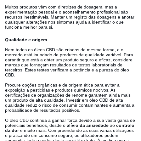
Muitos produtos vêm com diretrizes de dosagem, mas a
experimentação pessoal e o aconselhamento profissional são
recursos inestimáveis. Manter um registo das dosagens e anotar
quaisquer alterações nos sintomas ajuda a identificar o que
funciona melhor para si.
Qualidade e origem
Nem todos os óleos CBD são criados da mesma forma, e o
mercado está inundado de produtos de qualidade variável. Para
garantir que está a obter um produto seguro e eficaz, considere
marcas que forneçam resultados de testes laboratoriais de
terceiros. Estes testes verificam a potência e a pureza do óleo
CBD.
Procure opções orgânicas e de origem ética para evitar a
exposição a pesticidas e produtos químicos nocivos. As
certificações de organizações de renome garantem ainda mais
um produto de alta qualidade. Investir em óleo CBD de alta
qualidade reduz o risco de consumir contaminantes e aumenta a
probabilidade de resultados positivos.
O óleo CBD continua a ganhar força devido à sua vasta gama de
potenciais benefícios, desde o
alívio da ansiedade
ao
controlo
da dor
e muito mais. Compreendendo as suas várias utilizações
e praticando um consumo seguro, os utilizadores podem
aproveitar todo o poder deste versátil extrato. À medida que a