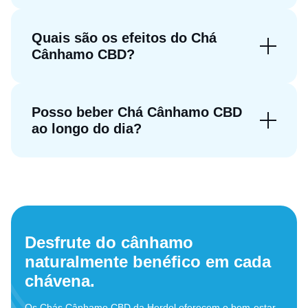
Quais são os efeitos do Chá
Cânhamo CBD?
Posso beber Chá Cânhamo CBD
ao longo do dia?
Desfrute do cânhamo
naturalmente benéfico em cada
chávena.
Os Chás Cânhamo CBD da Herdol oferecem o bem-estar