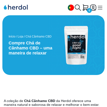
0
Óleo CBD
Início
/
Loja
/
Chá Cânhamo CBD
Chá Cânhamo CBD
Compre Chá de
Óleo CBG e CBN
Cânhamo CBD – uma
maneira de relaxar
CBD Animais
Cápsulas CBD
Extratos CBD, CBG, CBN
Xarope CBD
Porquê Herdol
Contacto
A coleção de
Chá Cânhamo CBD
da Herdol oferece uma
maneira natural e saborosa de relaxar e melhorar o bem-estar.