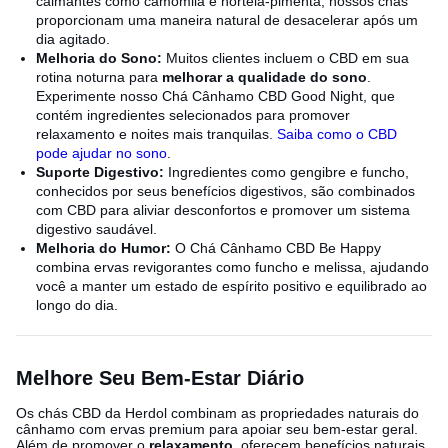
calmantes como camomila e hortelã-pimenta, nossos chás
proporcionam uma maneira natural de desacelerar após um
dia agitado.
Melhoria do Sono:
Muitos clientes incluem o CBD em sua
rotina noturna para
melhorar a qualidade do sono
.
Experimente nosso Chá Cânhamo CBD Good Night, que
contém ingredientes selecionados para promover
relaxamento e noites mais tranquilas.
Saiba como o CBD
pode ajudar no sono
.
Suporte Digestivo:
Ingredientes como gengibre e funcho,
conhecidos por seus benefícios digestivos, são combinados
com CBD para aliviar desconfortos e promover um sistema
digestivo saudável.
Melhoria do Humor:
O Chá Cânhamo CBD Be Happy
combina ervas revigorantes como funcho e melissa, ajudando
você a manter um estado de espírito positivo e equilibrado ao
longo do dia.
Melhore Seu Bem-Estar Diário
Os chás CBD da Herdol combinam as propriedades naturais do
cânhamo com ervas premium para apoiar seu bem-estar geral.
Além de promover o
relaxamento
, oferecem benefícios naturais,