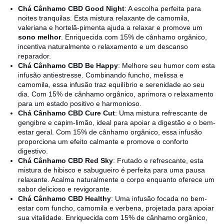
Chá Cânhamo CBD Good Night
: A escolha perfeita para
noites tranquilas. Esta mistura relaxante de camomila,
valeriana e hortelã-pimenta ajuda a relaxar e promove um
sono melhor
. Enriquecida com 15% de cânhamo orgânico,
incentiva naturalmente o relaxamento e um descanso
reparador.
Chá Cânhamo CBD Be Happy
: Melhore seu humor com esta
infusão antiestresse. Combinando funcho, melissa e
camomila, essa infusão traz equilíbrio e serenidade ao seu
dia. Com 15% de cânhamo orgânico, aprimora o relaxamento
para um estado positivo e harmonioso.
Chá Cânhamo CBD Cure Cut
: Uma mistura refrescante de
gengibre e capim-limão, ideal para apoiar a digestão e o bem-
estar geral. Com 15% de cânhamo orgânico, essa infusão
proporciona um efeito calmante e promove o conforto
digestivo.
Chá Cânhamo CBD Red Sky
: Frutado e refrescante, esta
mistura de hibisco e sabugueiro é perfeita para uma pausa
relaxante. Acalma naturalmente o corpo enquanto oferece um
sabor delicioso e revigorante.
Chá Cânhamo CBD Healthy
: Uma infusão focada no bem-
estar com funcho, camomila e verbena, projetada para apoiar
sua vitalidade. Enriquecida com 15% de cânhamo orgânico,