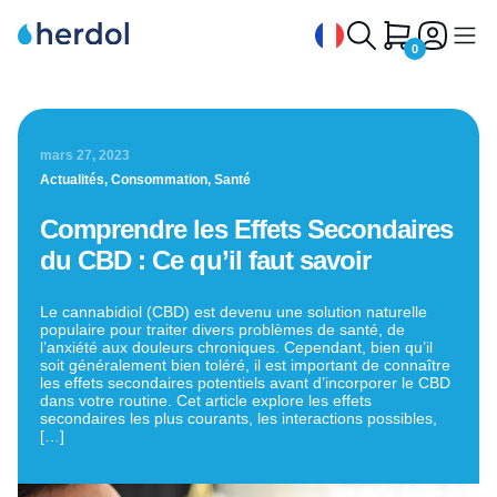
0
Accueil
/
Comprendre les Effets Secondaires du CBD : Ce qu’il faut savoir
Huile CBD
mars 27, 2023
Infusion CBD
Actualités
,
Consommation
,
Santé
Huile CBG et CBN
Comprendre les Effets Secondaires
Gélules CBD
du CBD : Ce qu’il faut savoir
CBD pour animaux
Le cannabidiol (CBD) est devenu une solution naturelle
populaire pour traiter divers problèmes de santé, de
Sirop CBD
l’anxiété aux douleurs chroniques. Cependant, bien qu’il
soit généralement bien toléré, il est important de connaître
Extraits CBD, CBG, CBN
les effets secondaires potentiels avant d’incorporer le CBD
dans votre routine. Cet article explore les effets
Pourquoi Herdol
secondaires les plus courants, les interactions possibles,
[…]
Contact